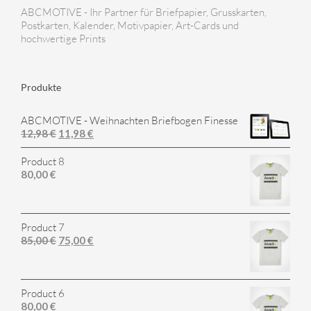
ABCMOTIVE - Ihr Partner für Briefpapier, Grusskarten,
Postkarten, Kalender, Motivpapier, Art-Cards und
hochwertige Prints
Produkte
ABCMOTIVE - Weihnachten Briefbogen Finesse
12,98
€
11,98
€
Product 8
80,00
€
Product 7
85,00
€
75,00
€
Product 6
80,00
€