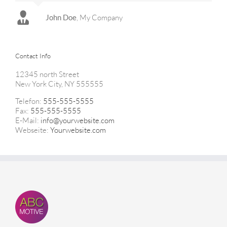
John Doe
Luke Beck
,
My Company
Theme Fusion
Contact Info
12345 north Street
New York City, NY 555555
Telefon:
555-555-5555
Fax:
555-555-5555
E-Mail:
info@yourwebsite.com
Webseite:
Yourwebsite.com