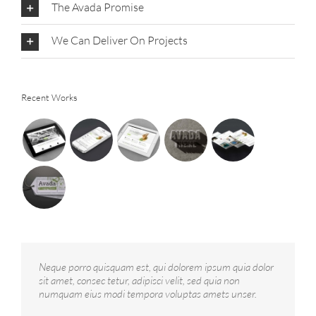
The Avada Promise
We Can Deliver On Projects
Recent Works
Neque porro quisquam est, qui dolorem ipsum quia dolor
sit amet, consec tetur, adipisci velit, sed quia non
numquam eius modi tempora voluptas amets unser.