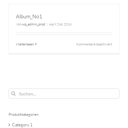
Album_No1
Von
wp_admin_prod
|
April 2nd, 2016
für
Weiterlesen
Kommentare deaktiviert
Album_No
Suche
nach:
Produktkategorien
Category 1