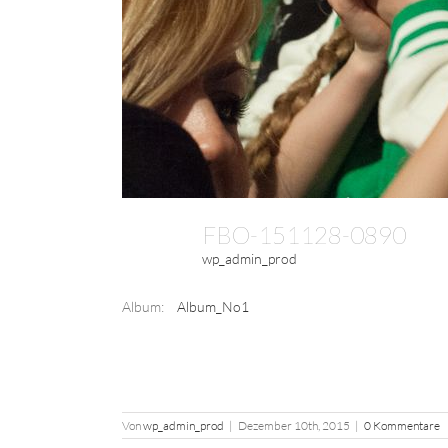
FBO-151128-0890
wp_admin_prod
Album:
Album_No1
Von
wp_admin_prod
|
Dezember 10th, 2015
|
0 Kommentare