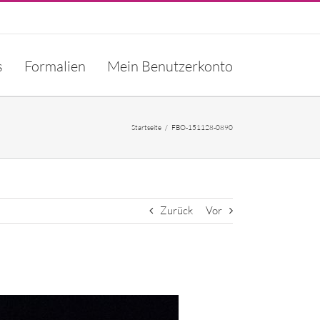
s
Formalien
Mein Benutzerkonto
Startseite
/
FBO-151128-0890
Zurück
Vor